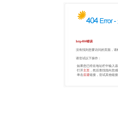
http404错误
没有找到您要访问的页面，请检
请尝试以下操作：
·如果您已经在地址栏中输入
·打开
主页
，然后查找指向您感
·单击
后退
链接，尝试其他链接