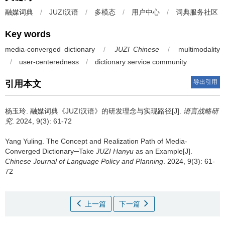
融媒词典
/
JUZI汉语
/
多模态
/
用户中心
/
词典服务社区
Key words
media-converged dictionary
/
JUZI Chinese
/
multimodality
/
user-centeredness
/
dictionary service community
导出引用
引用本文
杨玉玲.
融媒词典《JUZI汉语》的研发理念与实现路径[J].
语言战略研
究
. 2024, 9(3): 61-72
Yang Yuling.
The Concept and Realization Path of Media-
Converged Dictionary─Take
JUZI Hanyu
as an Example[J].
Chinese Journal of Language Policy and Planning
. 2024, 9(3): 61-
72
上一篇
下一篇