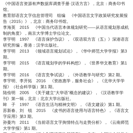
《中国语言资源有声数据库调查手册·汉语方言》，北京：商务印书
馆。
教育部语言文字信息管理司 组编 《中国语言文字政策研究发展报
告（2015）》，北京：商务印书馆。
李海英 2015 《中国当代语言本体规划研究——从语言规划形成机
制的角度》，南京大学博士学位论文。
李宇明 1997 《语言保护刍议》，《双语双方言（五）》深港语言
研究所编，香港：汉学出版社。
李宇明 2013 《领域语言规划试论》，《华中师范大学学报》第3
期。
李宇明 2015 《语言规划学的学科构想》，《世界华文教育》第1
期。
李宇明 2016 《语言竞争试说》，《外语教学与研究》第2 期。
李宇明、李开拓 2016 《资政惠学，服务社会》，《北华大学学
报》（社会科学版）第1 期。
陆俭明 2005 《关于建立“大华语”概念的建议》，《汉语教学学
刊》第一辑，北京：北京大学出版社。
眸 子 1997 《语言生活与精神文明》，《语文建设》第1 期。
苏新春、刘 锐 2015 《皮书的语言使用与语言特色》，《语言文
字应用》第3 期。
孙曼均 2011 《当前语言文字舆情特点与走势分析》，《云南师范
大学学报》第1 期。