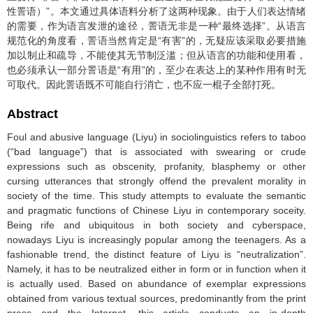
性詈语）”。本文通过具体语料分析了这两种现象。由于人们表达情绪
的需要，作为语言发泄的途径，詈语无非是一种“最终选择”。从语言
规范化的角度看，詈语当然肯定是“有害”的，无疑应该采取必要措施
加以制止和疏导，不能使其无节制泛滥；但从语言的功能和使用看，
也必须承认一部分詈语是“有用”的，至少在表达上的某种作用有时无
可取代。因此詈语既不可能自行消亡，也不应一棍子全部打死。
Abstract
Foul and abusive language (Liyu) in sociolinguistics refers to taboo
(“bad language”) that is associated with swearing or crude
expressions such as obscenity, profanity, blasphemy or other
cursing utterances that strongly offend the prevalent morality in
society of the time. This study attempts to evaluate the semantic
and pragmatic functions of Chinese Liyu in contemporary soceity.
Being rife and ubiquitous in both society and cyberspace,
nowadays Liyu is increasingly popular among the teenagers. As a
fashionable trend, the distinct feature of Liyu is “neutralization”.
Namely, it has to be neutralized either in form or in function when it
is actually used. Based on abundance of exemplar expressions
obtained from various textual sources, predominantly from the print