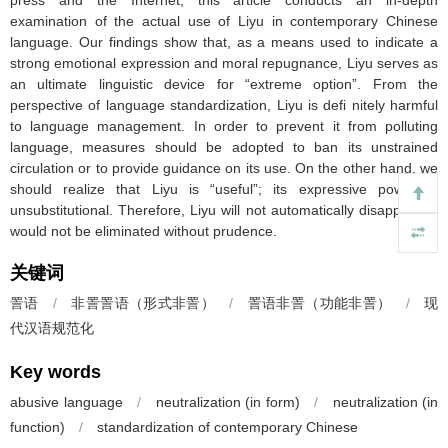
press and the Internet, this article conducts an in-depth
examination of the actual use of Liyu in contemporary Chinese
language. Our findings show that, as a means used to indicate a
strong emotional expression and moral repugnance, Liyu serves as
an ultimate linguistic device for “extreme option”. From the
perspective of language standardization, Liyu is defi nitely harmful
to language management. In order to prevent it from polluting
language, measures should be adopted to ban its unstrained
circulation or to provide guidance on its use. On the other hand, we
should realize that Liyu is “useful”; its expressive power is
unsubstitutional. Therefore, Liyu will not automatically disappear; it
would not be eliminated without prudence.
关键词
詈语
/
非詈詈语（形式非詈）
/
詈语非詈（功能非詈）
/
现
代汉语规范化
Key words
abusive language
/
neutralization (in form)
/
neutralization (in
function)
/
standardization of contemporary Chinese