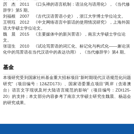
厉 杰 2011 《口头禅的语言机制：语法化与语用化》，《当代修
辞学》第5 期。
刘福根 2007 《古代汉语詈语小史》，浙江大学博士学位论文。
王明珏 2012 《中文网络语言中脏话的使用情况研究》，上海外国
语大学硕士学位论文。
魏 晨 2015 《主要媒体中的新兴詈语》，南京大学硕士学位论
文。
张谊生 2010 《试论骂詈语的词汇化、标记化与构式化——兼论演
化中的骂詈语在当代汉语中的表达功用》，《当代修辞学》第4 期。
基金
本项研究受到国家社科基金重大招标项目“新时期现代汉语规范化问题
研究”（项目编号：12&ZD173）、国家语委重点项目“两岸（含港澳
台）语言文字现状及对大陆语言规范的影响”（项目编号：ZDI125-
20）的支持；本文部分内容参考了南京大学硕士研究生魏晨、杨远会
的研究成果。