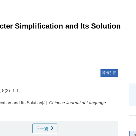
ter Simplification and Its Solution
导出引用
, 8(2): 1-1
ation and Its Solution[J].
Chinese Journal of Language
下一篇