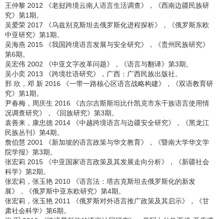
王仲黎 2012 《老挝跨境云南人语言生活调查》，《西南边疆民族研
究》第1期。
吴爱荣 2017 《乌兹别克斯坦去俄罗斯化进程探析》，《俄罗斯东欧
中亚研究》第1期。
吴海燕 2015 《我国跨境语言发展与安全研究》，《贵州民族研究》
第6期。
吴宏伟 2002 《中亚文字改革问题》，《语言与翻译》第3期。
吴小奕 2013 《跨境壮语研究》，广西：广西民族出版社。
邢 欣，邓 新 2016 《一带一路核心区语言战略构建》，《双语教育研
究》第1期。
尹春梅，周庆生 2016 《吉尔吉斯斯坦比什凯克市东干族语言使用情
况调查研究》，《回族研究》第3期。
袁善来，康忠德 2014 《中越跨境语言与边疆安全研究》，《黑龙江
民族丛刊》第4期。
詹伯慧 2001 《新加坡的语言政策与华文教育》，《暨南大学华文学
院学报》第3期。
张宏莉 2015 《中亚国家语言政策及其发展走向分析》，《新疆社会
科学》第2期。
张宏莉，张玉艳 2010 《语言法：塔吉克斯坦去俄罗斯化的新发
展》，《俄罗斯中亚东欧研究》第4期。
张宏莉，张玉艳 2011 《俄罗斯对外语言推广政策及其启示》，《甘
肃社会科学》第6期。