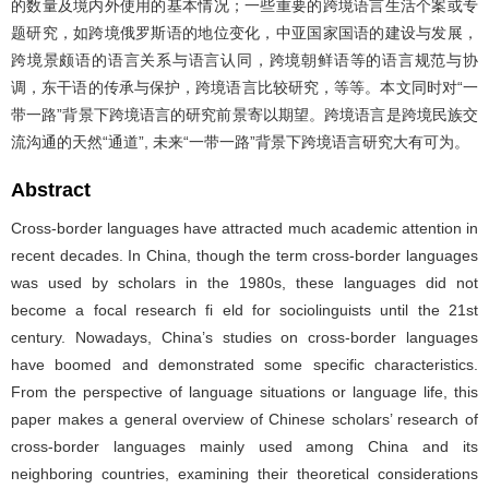
的数量及境内外使用的基本情况；一些重要的跨境语言生活个案或专
题研究，如跨境俄罗斯语的地位变化，中亚国家国语的建设与发展，
跨境景颇语的语言关系与语言认同，跨境朝鲜语等的语言规范与协
调，东干语的传承与保护，跨境语言比较研究，等等。本文同时对“一
带一路”背景下跨境语言的研究前景寄以期望。跨境语言是跨境民族交
流沟通的天然“通道”, 未来“一带一路”背景下跨境语言研究大有可为。
Abstract
Cross-border languages have attracted much academic attention in
recent decades. In China, though the term cross-border languages
was used by scholars in the 1980s, these languages did not
become a focal research fi eld for sociolinguists until the 21st
century. Nowadays, China’s studies on cross-border languages
have boomed and demonstrated some specific characteristics.
From the perspective of language situations or language life, this
paper makes a general overview of Chinese scholars’ research of
cross-border languages mainly used among China and its
neighboring countries, examining their theoretical considerations