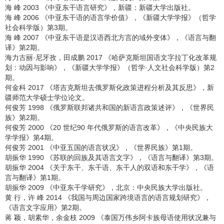
海 峰 2003 《中亚东干语言研究》，新疆：新疆大学出版社。
海 峰 2006 《中亚东干语的语言学价值》，《新疆大学学报》（哲学
社会科学版）第3期。
海 峰 2007 《中亚东干语是汉语西北方言的域外变体》，《语言与翻
译》第2期。
海力古丽·尼牙孜，田成鹏 2017 《哈萨克斯坦国语文字拉丁化改革规
划：动因与影响》，《新疆大学学报》（哲学·人文社会科学版）第2
期。
何金科 2017 《塔吉克斯坦去俄罗斯化政策进程分析及其反思》，新
疆师范大学硕士学位论文。
何俊芳 1998 《俄罗斯联邦诸共和国的新语言政策述评》，《世界民
族》第2期。
何俊芳 2000 《20 世纪90 年代俄罗斯的语言改革》，《中央民族大
学学报》第4期。
何俊芳 2001 《中亚五国的语言状况》，《世界民族》第1期。
胡振华 1990 《苏联的回族及其语言文字》，《语言与翻译》第3期。
胡振华 2004 《关于东干、东干语、东干人的双语和东干学》，《语
言与翻译》第1期。
胡振华 2009 《中亚东干学研究》，北京：中央民族大学出版社。
黄 行，许 峰 2014 《我国与周边国家跨境语言的语言规划研究》，
《语言文字应用》第2期。
蒋 颖，胡素华，余金枝 2009 《泰国万伟乡阿卡族母语使用状况兼与