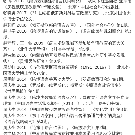
张 军 2016 《跨境景颇族的语言认同研究》，载阿卜杜热西提·亚库甫
《庆祝戴庆厦教授80 华诞文集》，北京：中国社会科学出版社。
张晓男 2017 《21 世纪初俄罗斯对外语言政策研究》，北京外国语大
学博士学位论文。
赵蓉晖 2008 《俄罗斯联邦的语言改革》，《国外社会科学》第1期。
赵世举 2016 《跨境语言的资源价值》，《语言政策与规划研究》第3
期。
赵守辉，王一敏 2009 《语言规划视域下新加坡华语教育的五大关
系》，《北华大学学报》（社会科学版）第3期。
赵淑梅 2016 《内蒙古地区俄罗斯族民族语言生态的历史演变及现
状》，《贵州民族研究》第8期。
周朝虹 2016 《当代俄罗斯语言政策研究（1991–2015）》，北京外
国语大学博士学位论文。
周明朗 2014 《跨境语言关系动力学》，《双语教育研究》第1期。
周庆生 2011 《罗斯化与俄罗斯化：俄罗斯/ 苏联语言政策演变》，
《世界民族》第4期。
周庆生 2013 《跨境少数民族语言状况》，载教育部语言文字信息管
理司 《中国语言生活状况报告（2013）》，北京：商务印书馆。
周庆生 2014 《中国跨境少数民族语言类型》，《文化学刊》第3期。
周庆生 2017 《东干语案例可以作为语言传承畅通与中断的典型》，
《语言战略研究》第3期。
周庆生 2018 《论东干语言传承》，《民族语文》第2期。
朱艳华 2011 《中泰跨境民族拉祜族兼用本国通用语现状之比较》，