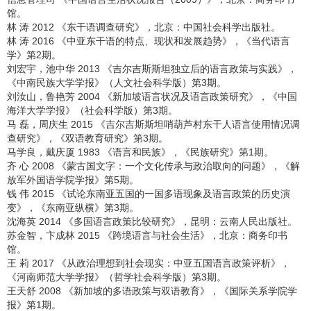
馆。
林 涛 2012 《东干语调查研究》，北京：中国社会科学出版社。
林 涛 2016 《中亚东干语的特点、现状和发展趋势》，《当代语言
学》第2期。
刘宏宇，池中华 2013 《吉尔吉斯斯坦独立后的语言政策与实践》，
《中南民族大学学报》（人文社会科学版）第3期。
刘汝山，鲁艳芳 2004 《新加坡语言状况及语言政策研究》，《中国
海洋大学学报》（社会科学版）第3期。
马 磊，周庆生 2015 《吉尔吉斯斯坦哨葫芦村东干人语言使用情况调
查研究》，《双语教育研究》第3期。
马学良，戴庆厦 1983 《语言和民族》，《民族研究》第1期。
齐 心 2008 《蒙古国文字：一个文化传承与政治取向的问题》，《解
放军外国语学院学报》第5期。
钱 伟 2015 《试论东南亚五国的一国多语现象及语言政策的历史演
变》，《东南亚纵横》第3期。
沈海英 2014 《多国语言政策比较研究》，昆明：云南人民出版社。
苏金智，卞成林 2015 《跨境语言与社会生活》，北京：商务印书
馆。
王 莉 2017 《从政治理想到社会现实：中亚五国语言政策评析》，
《河南师范大学学报》（哲学社会科学版）第3期。
王天舒 2008 《新加坡的多语政策与双语教育》，《国际关系学院学
报》第1期。