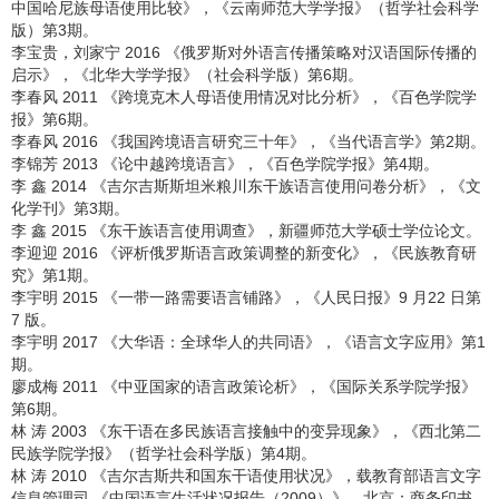
中国哈尼族母语使用比较》，《云南师范大学学报》（哲学社会科学
版）第3期。
李宝贵，刘家宁 2016 《俄罗斯对外语言传播策略对汉语国际传播的
启示》，《北华大学学报》（社会科学版）第6期。
李春风 2011 《跨境克木人母语使用情况对比分析》，《百色学院学
报》第6期。
李春风 2016 《我国跨境语言研究三十年》，《当代语言学》第2期。
李锦芳 2013 《论中越跨境语言》，《百色学院学报》第4期。
李 鑫 2014 《吉尔吉斯斯坦米粮川东干族语言使用问卷分析》，《文
化学刊》第3期。
李 鑫 2015 《东干族语言使用调查》，新疆师范大学硕士学位论文。
李迎迎 2016 《评析俄罗斯语言政策调整的新变化》，《民族教育研
究》第1期。
李宇明 2015 《一带一路需要语言铺路》，《人民日报》9 月22 日第
7 版。
李宇明 2017 《大华语：全球华人的共同语》，《语言文字应用》第1
期。
廖成梅 2011 《中亚国家的语言政策论析》，《国际关系学院学报》
第6期。
林 涛 2003 《东干语在多民族语言接触中的变异现象》，《西北第二
民族学院学报》（哲学社会科学版）第4期。
林 涛 2010 《吉尔吉斯共和国东干语使用状况》，载教育部语言文字
信息管理司 《中国语言生活状况报告（2009）》，北京：商务印书