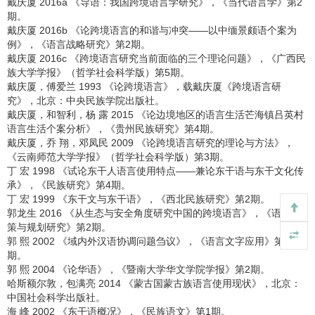
戴庆厦 2016a 《导语：我国跨境语言学研究》，《当代语言学》第2
期。
戴庆厦 2016b 《论跨境语言的和谐与冲突——以中缅景颇语个案为
例》，《语言战略研究》第2期。
戴庆厦 2016c 《跨境语言研究当前面临的三个理论问题》，《广西民
族大学学报》（哲学社会科学版）第5期。
戴庆厦，傅爱兰 1993 《论跨境语言》，载戴庆厦《跨境语言研
究》，北京：中央民族学院出版社。
戴庆厦，和智利，杨 露 2015 《论边境地区的语言生活芒海镇吕英村
语言生活个案分析》，《贵州民族研究》第4期。
戴庆厦，乔 翔，邓凤民 2009 《论跨境语言研究的理论与方法》，
《云南师范大学学报》（哲学社会科学版）第3期。
丁 宏 1998 《试论东干人语言使用特点——兼论东干语与东干文化传
承》，《民族研究》第4期。
丁 宏 1999 《东干文与东干语》，《西北民族研究》第2期。
郭龙生 2016 《从生态与安全角度研究中国的跨境语言》，《语言政
策与规划研究》第2期。
郭 熙 2002 《域内外汉语协调问题刍议》，《语言文字应用》第3
期。
郭 熙 2004 《论华语》，《暨南大学华文学院学报》第2期。
哈斯额尔敦，包满亮 2014 《蒙古国蒙古族语言使用现状》，北京：
中国社会科学出版社。
海 峰 2002 《东干语概况》，《民族语文》第1期。