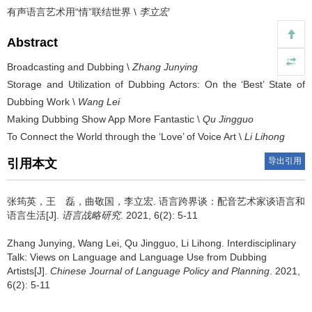
有声语言艺术用“情”联结世界 \
李立宏
Abstract
Broadcasting and Dubbing \
Zhang Junying
Storage and Utilization of Dubbing Actors: On the ‘Best’ State of
Dubbing Work \
Wang Lei
Making Dubbing Show App More Fantastic \
Qu Jingguo
To Connect the World through the ‘Love’ of Voice Art \
Li Lihong
导出引用
引用本文
张筠英，王 磊，曲敬国，李立宏.
语言跨界谈：配音艺术家谈语言和
语言生活[J].
语言战略研究
. 2021, 6(2): 5-11
Zhang Junying, Wang Lei, Qu Jingguo, Li Lihong.
Interdisciplinary
Talk: Views on Language and Language Use from Dubbing
Artists[J].
Chinese Journal of Language Policy and Planning
. 2021,
6(2): 5-11