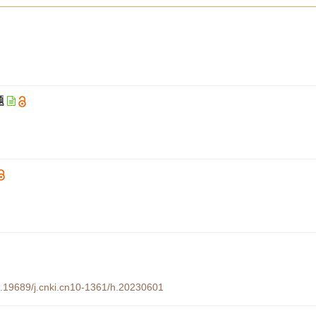
题
10.19689/j.cnki.cn10-1361/h.20230601